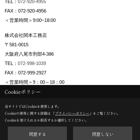
TEL：
072-920-4955
FAX：072-920-4956
＜営業時間＞9:00~18:00
株式会社関本工務店
〒581-0015
大阪府八尾市刑部4-386
TEL：
072-998-1039
FAX：072-999-2927
＜営業時間＞9：00～18：00
Cookieポリシー
Copyright (c) maman yao株式会社関本工務店. All Rights Reserved.
当サイトではCookieを使用します。
Cookieの使用に関する詳細は 「
プライバシーポリシー
」をご覧ください。
Produced by
ゴデスクリエイト
Cookieを受け入れるか拒否するか選択してください。
同意する
同意しない