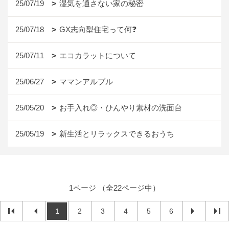
25/07/19
湿気を通さない家の秘密
25/07/18
GX志向型住宅って何❓
25/07/11
エコカラットについて
25/06/27
ママンアルブル
25/05/20
お手入れ◎・ひんやり素材の洗面台
25/05/19
新生活とリラックスできるおうち
1ページ （全22ページ中）
1
2
3
4
5
6