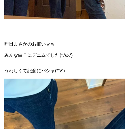
昨日まさかのお揃いｗｗ
みんな白Ｔにデニムでした(*ﾉωﾉ)
うれしくて記念にパシャ(*‘∀‘)