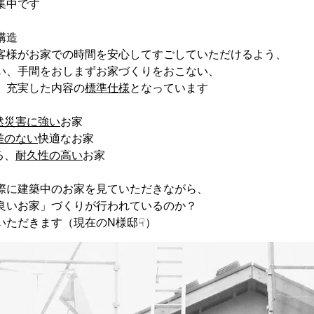
集中です
構造
客様がお家での時間を安心してすごしていただけるよう、
い、手間をおしまずお家づくりをおこない、
 充実した内容の
標準仕様
となっています
然災害に強い
お家
差のない
快適なお家
る、
耐久性の高い
お家
際に建築中のお家を見ていただきながら、
良いお家」づくりが行われているのか？
いただきます（現在のN様邸☟）