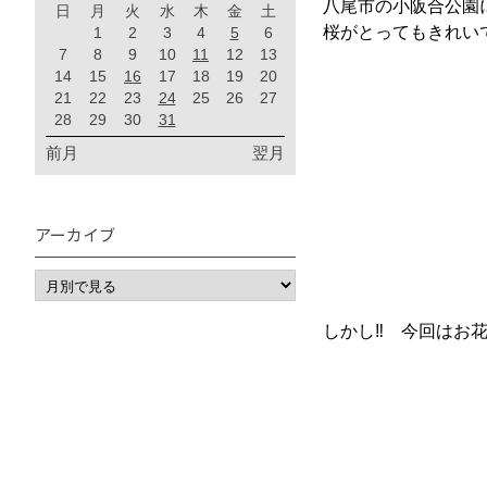
八尾市の小阪合公園
日
月
火
水
木
金
土
桜がとってもきれい
1
2
3
4
5
6
7
8
9
10
11
12
13
14
15
16
17
18
19
20
21
22
23
24
25
26
27
28
29
30
31
前月
翌月
アーカイブ
しかし‼ 今回はお