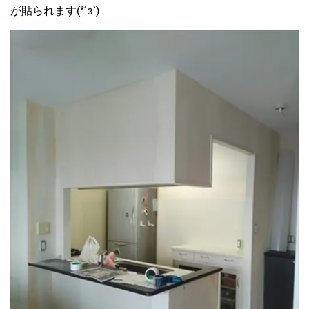
が貼られます(*´з`)