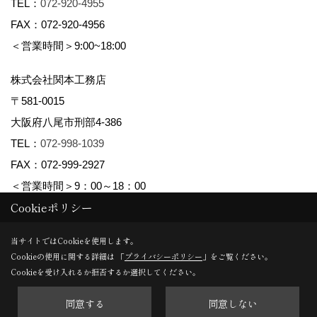
TEL：
072-920-4955
FAX：072-920-4956
＜営業時間＞9:00~18:00
株式会社関本工務店
〒581-0015
大阪府八尾市刑部4-386
TEL：
072-998-1039
FAX：072-999-2927
＜営業時間＞9：00～18：00
Cookieポリシー
Copyright (c) maman yao株式会社関本工務店. All Rights Reserved.
当サイトではCookieを使用します。
Cookieの使用に関する詳細は 「
プライバシーポリシー
」をご覧ください。
Produced by
ゴデスクリエイト
Cookieを受け入れるか拒否するか選択してください。
同意する
同意しない