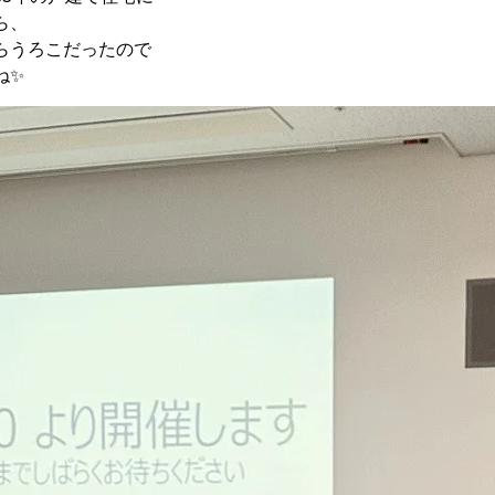
ら、
らうろこだったので
ね✨