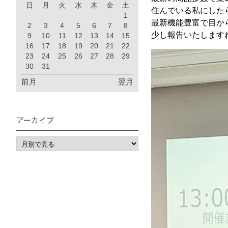
日
月
火
水
木
金
土
住んでいる私にした
1
最新機能豊富で目か
2
3
4
5
6
7
8
少し報告いたします
9
10
11
12
13
14
15
16
17
18
19
20
21
22
23
24
25
26
27
28
29
30
31
前月
翌月
アーカイブ