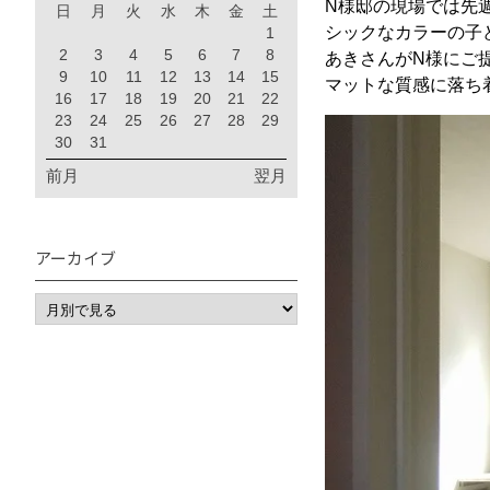
N様邸の現場では先
日
月
火
水
木
金
土
シックなカラーの子
1
2
3
4
5
6
7
8
あきさんがN様にご
9
10
11
12
13
14
15
マットな質感に落ち
16
17
18
19
20
21
22
23
24
25
26
27
28
29
30
31
前月
翌月
アーカイブ