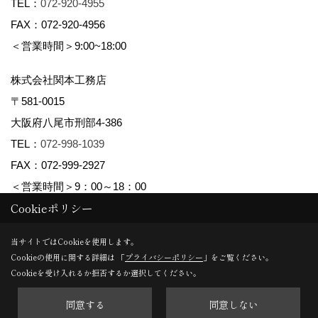
TEL：
072-920-4955
FAX：072-920-4956
＜営業時間＞9:00~18:00
株式会社関本工務店
〒581-0015
大阪府八尾市刑部4-386
TEL：
072-998-1039
FAX：072-999-2927
＜営業時間＞9：00～18：00
Cookieポリシー
Copyright (c) maman yao株式会社関本工務店. All Rights Reserved.
当サイトではCookieを使用します。
Cookieの使用に関する詳細は 「
プライバシーポリシー
」をご覧ください。
Produced by
ゴデスクリエイト
Cookieを受け入れるか拒否するか選択してください。
同意する
同意しない