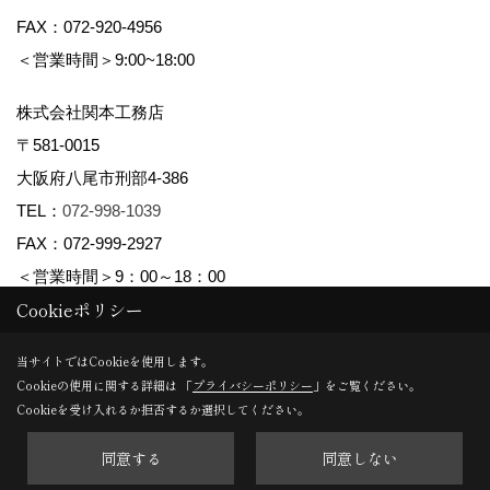
FAX：072-920-4956
＜営業時間＞9:00~18:00
株式会社関本工務店
〒581-0015
大阪府八尾市刑部4-386
TEL：
072-998-1039
FAX：072-999-2927
＜営業時間＞9：00～18：00
Cookieポリシー
Copyright (c) maman yao株式会社関本工務店. All Rights Reserved.
当サイトではCookieを使用します。
Cookieの使用に関する詳細は 「
プライバシーポリシー
」をご覧ください。
Produced by
ゴデスクリエイト
Cookieを受け入れるか拒否するか選択してください。
同意する
同意しない