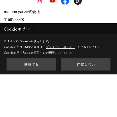
maman yao株式会社
〒581-0028
大阪府八尾市八尾木東1-138
Cookieポリシー
TEL：
072-920-4955
当サイトではCookieを使用します。
FAX：072-920-4956
Cookieの使用に関する詳細は 「
プライバシーポリシー
」をご覧ください。
＜営業時間＞9:00~18:00
Cookieを受け入れるか拒否するか選択してください。
株式会社関本工務店
同意する
同意しない
〒581-0015
大阪府八尾市刑部4-386
TEL：
072-998-1039
FAX：072-999-2927
＜営業時間＞9：00～18：00