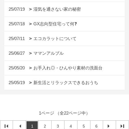
25/07/19
湿気を通さない家の秘密
25/07/18
GX志向型住宅って何❓
25/07/11
エコカラットについて
25/06/27
ママンアルブル
25/05/20
お手入れ◎・ひんやり素材の洗面台
25/05/19
新生活とリラックスできるおうち
1ページ （全22ページ中）
1
2
3
4
5
6