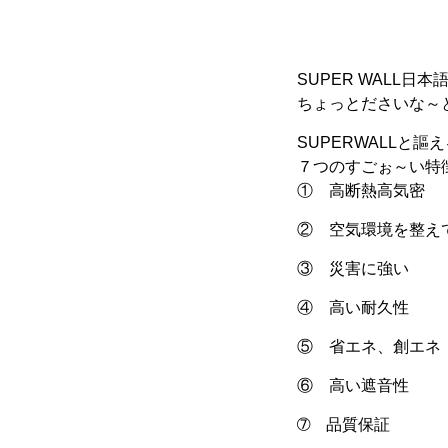
SUPER WALL日
ちょっとださいな～
SUPERWALLと謳
７つのすごぉ～い特
① 高断熱高気密
② 空気環境を整え
③ 災害に強い
④ 高い耐久性
⑤ 省エネ、創エネ
⑥ 高い遮音性
➆ 品質保証