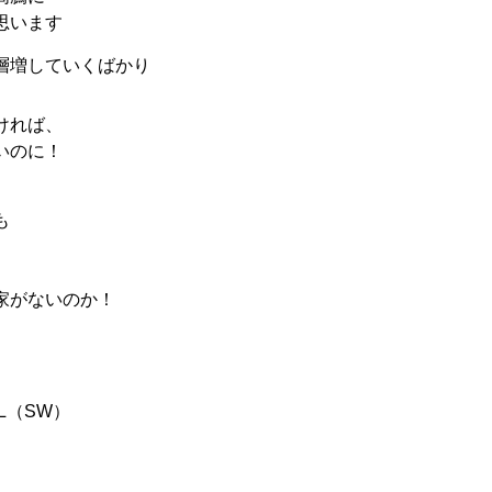
思います
層増していくばかり
ければ、
いのに！
も
家がないのか！
LL（SW）