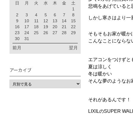
日
月
火
水
木
金
土
悲鳴をあげていると
1
2
3
4
5
6
7
8
しかし寒さはより一
9
10
11
12
13
14
15
16
17
18
19
20
21
22
23
24
25
26
27
28
29
そもそもお家が暖か
30
31
こんなことにならな
前月
翌月
エアコンをつけずと
夏は涼しく
アーカイブ
冬は暖かい
そんな夢のようなお
それがあるんです！
LIXILのSUPER WA