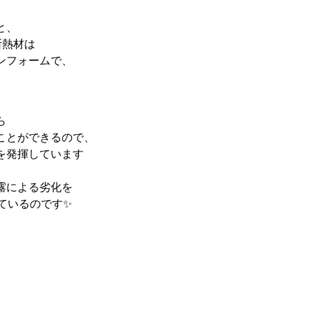
と、
断熱材は
ンフォームで、
ら
ことができるので、
を発揮しています
露による劣化を
ているのです✨