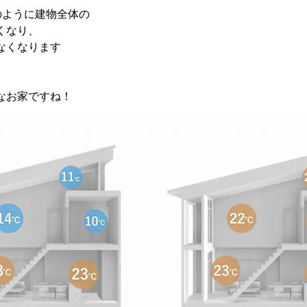
のように建物全体の
くなり、
なくなります
なお家ですね！