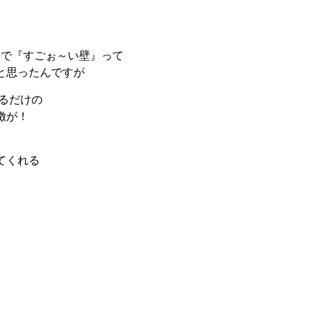
本語で『すごぉ～い壁』って
と思ったんですが
えるだけの
徴が！
てくれる