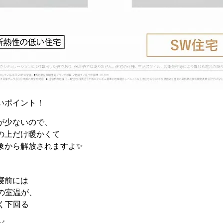
いポイント！
が少ないので、
の上だけ暖かくて
象から解放されますよ✨
寝前には
の室温が、
く下回る