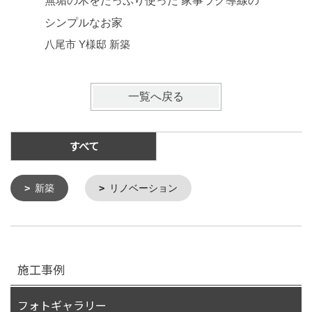
無垢の木をたっぷり使った 家事ラク導線の
シンプル
シンプルなお家
八尾市 
八尾市 Y様邸 新築
一覧へ戻る
すべて
新築
リノベーション
施工事例
フォトギャラリー