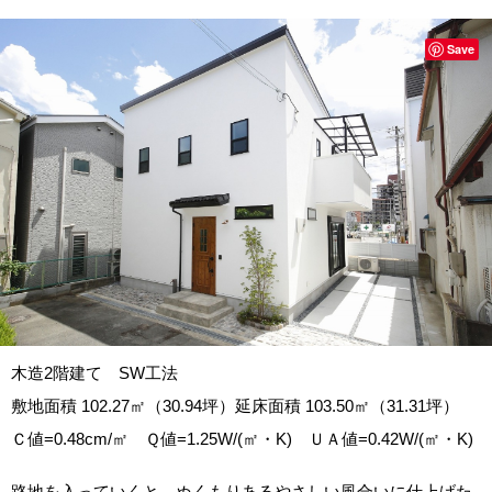
Save
木造2階建て SW工法
敷地面積 102.27㎡（30.94坪）
延床面積 103.50㎡（31.31坪）
Ｃ値=0.48cm/㎡ Ｑ値=1.25W/(㎡・K) ＵＡ値=0.42W/(㎡・K)
路地を入っていくと、ぬくもりあるやさしい風合いに仕上げた