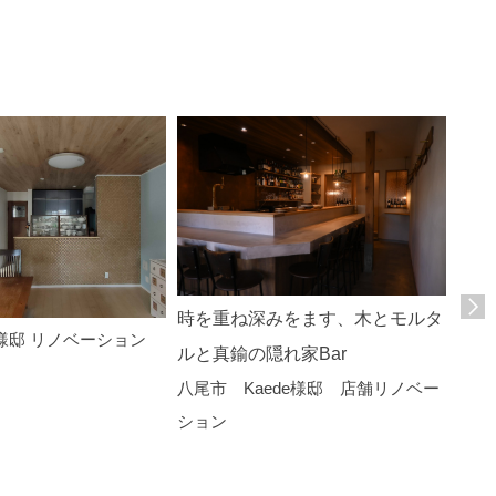
ナチ
時を重ね深みをます、木とモルタ
リノ
様邸 リノベーション
ルと真鍮の隠れ家Bar
八尾
八尾市 Kaede様邸 店舗リノベー
ーシ
ション