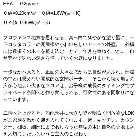
​HEAT G2grade
Ｃ値=0.20cm/㎡ Ｑ値=1.6W/(㎡・K)
ＵＡ値=0.46W/(㎡・K)
プロヴァンス地方を思わせる、真っ白で爽やかな塗り壁に、テ
ラコッタカラーの瓦屋根やかわいらしいアーチの外壁。 外構
には数多くの木々を植え込むことで、年月を重ねるごとに、自
然豊かで味わい深さを増していくお庭になりました。
一歩なかへ入ると、正面の大きな窓からは自然があふれ、部屋
の中とは思えない開放的な玄関ポーチ。 そこから続く無垢の
床が心地よい大きなフロアは、お子様の成長のタイミングでプ
ライベート空間へと作り変えられる、可変性のある間取りにな
っています。
二階へと上がると、勾配天井に大きな梁が明るく開放的なLDK
がご家族を温かく迎え入れてくれます。床、キッチン、カウン
ター、棚板、細部にまであしらった無垢の木は自然の心地よさ
を大切にしたいというご主人のこだわり。